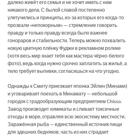
далеко живёт его семья и не хочет иметь с ним
никакого дела. С былой славой постепенно
улетучились и принципы, из-за которых его когда-то
прозвали «непокорным» — стремление говорить
правду и только правду всегда было важнее
гонораров и стабильности. Теперь можно похвалить
новую цветную плёнку Фуджи в рекламном ролике
(хотя весь мир знает тебя как мастера чёрно-белого
фото), ведь когда нужно срочно заплатить за жильё, а
тело требует выпивки, согласишься на что угодно.
Однажды к Смиту приезжает японка Эйлин (Минами)
и уговаривает поехать в Минамату — небольшой
городок с градообразующим предприятием Chisso.
Завод производит химикаты и сливает токсичные
отходы в море, отравляя всю экосистему местности.
Заражённая рыба — единственный источник пищи
для здешних бедняков, часть из них страдает