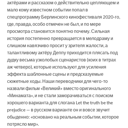
актёрами и рассказом о действительно цепляющем и
мало кому известном событии попал в
спецпрограмму Берлинского кинофестиваля 2020-го,
где, правда, особо отмечен не был, и по мере
просмотра становится понятно почему. Сильная
история постепенно превращается в мелодраму и
слишком навязчиво просит у зрителя жалости, а
талантливому актёру Деппу приходится плясать под
дудку весьма узколобых сценаристов (коих в титрах
аж четверо), которые используют для усиления
эффекта шаблонные сцены и предсказуемые
сюжетные ходы. Наши переводчики для чего-то
назвали фильм «Великий» вместо оригинального
«Минамата», и не стали заморачиваться с поиском
хорошего варианта для слогана Let the truth be the
prejudice — в русском варианте он и вовсе звучит
обыденно: «основано на реальным событии, которое
потрясло мир».