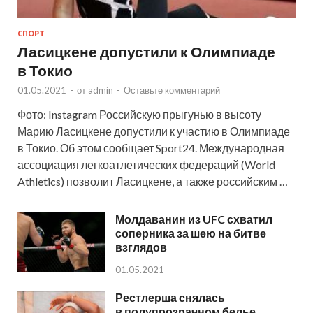
СПОРТ
Ласицкене допустили к Олимпиаде
в Токио
01.05.2021
-
от
admin
-
Оставьте комментарий
Фото: Instagram Российскую прыгунью в высоту
Марию Ласицкене допустили к участию в Олимпиаде
в Токио. Об этом сообщает Sport24. Международная
ассоциация легкоатлетических федераций (World
Athletics) позволит Ласицкене, а также российским …
Молдаванин из UFC схватил
соперника за шею на битве
взглядов
01.05.2021
Рестлерша снялась
в полупрозрачном белье