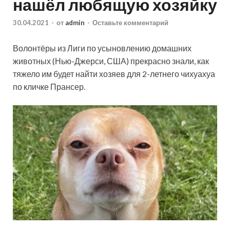
нашёл любящую хозяйку
30.04.2021
-
от
admin
-
Оставьте комментарий
Волонтёры из Лиги по усыновлению домашних
животных (Нью-Джерси, США) прекрасно знали, как
тяжело им будет найти хозяев для 2-летнего чихуахуа
по кличке Прансер.