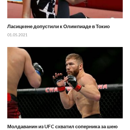
Ласицкене допустили к Олимпиаде в Токио
01.05.2021
Молдаванин из UFC схватил соперника за шею