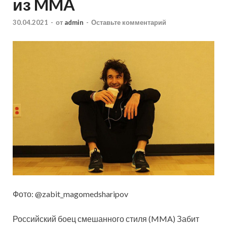
из MMA
30.04.2021
-
от
admin
-
Оставьте комментарий
Фото: @zabit_magomedsharipov
Российский боец смешанного стиля (MMA) Забит