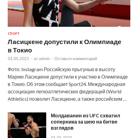
СПОРТ
Ласицкене допустили к Олимпиаде
в Токио
01.05.2021
-
от
admin
-
Оставьте комментарий
Фото: Instagram Российскую прыгунью в высоту
Марию Ласицкене допустили к участию в Олимпиаде
в Токио. Об этом сообщает Sport24. Международная
ассоциация легкоатлетических федераций (World
Athletics) позволит Ласицкене, а также российским …
Молдаванин из UFC схватил
соперника за шею на битве
взглядов
01.05.2021