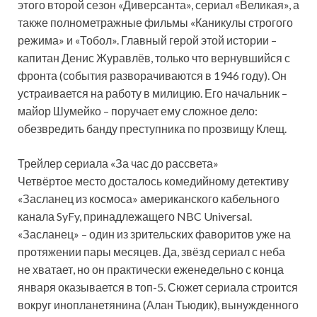
этого второй сезон «Диверсанта», сериал «Великая», а
также полнометражные фильмы «Каникулы строгого
режима» и «Тобол». Главный герой этой истории –
капитан Денис Журавлёв, только что вернувшийся с
фронта (события разворачиваются в 1946 году). Он
устраивается на работу в милицию. Его начальник –
майор Шумейко – поручает ему сложное дело:
обезвредить банду преступника по прозвищу Клещ.
Трейлер сериала «За час до рассвета»
Четвёртое место досталось комедийному детективу
«Засланец из космоса» американского кабельного
канала SyFy, принадлежащего NBC Universal.
«Засланец» – один из зрительских фаворитов уже на
протяжении пары месяцев. Да, звёзд сериал с неба
не хватает, но он практически еженедельно с конца
января оказывается в топ-5. Сюжет сериала строится
вокруг инопланетянина (Алан Тьюдик), вынужденного