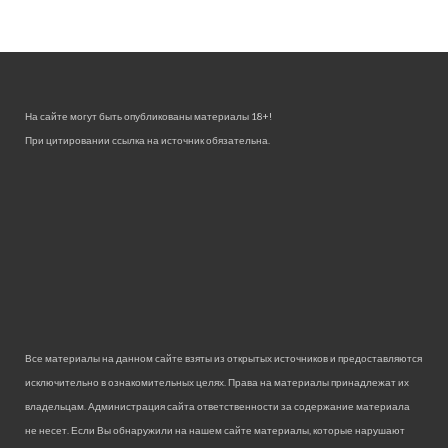
На сайте могут быть опубликованы материалы 18+!
При цитировании ссылка на источник обязательна.
Все материалы на данном сайте взяты из открытых источников и предоставляются
исключительно в ознакомительных целях. Права на материалы принадлежат их
владельцам. Администрация сайта ответственности за содержание материала
не несет. Если Вы обнаружили на нашем сайте материалы, которые нарушают