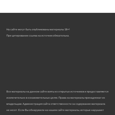
На сайте могут быть опубликованы материалы 18+!
При цитировании ссылка на источник обязательна.
Все материалы на данном сайте взяты из открытых источников и предоставляются
исключительно в ознакомительных целях. Права на материалы принадлежат их
владельцам. Администрация сайта ответственности за содержание материала
не несет. Если Вы обнаружили на нашем сайте материалы, которые нарушают