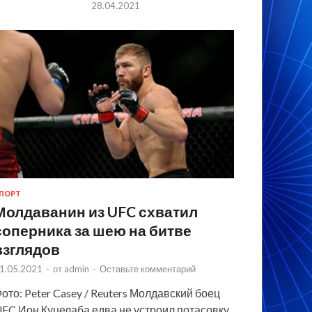
28.04.2021
ПОРТ
Молдаванин из UFC схватил
соперника за шею на битве
взглядов
1.05.2021
-
от
admin
-
Оставьте комментарий
ото: Peter Casey / Reuters Молдавский боец
FC Ион Куцелаба едва не устроил потасовку