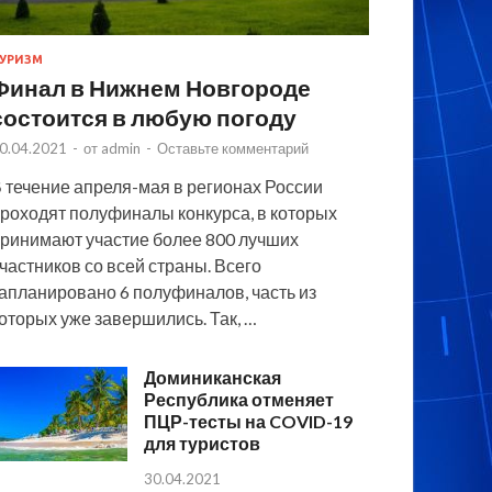
УРИЗМ
Финал в Нижнем Новгороде
состоится в любую погоду
0.04.2021
-
от
admin
-
Оставьте комментарий
 течение апреля-мая в регионах России
роходят полуфиналы конкурса, в которых
ринимают участие более 800 лучших
частников со всей страны. Всего
апланировано 6 полуфиналов, часть из
оторых уже завершились. Так, …
Доминиканская
Республика отменяет
ПЦР-тесты на COVID-19
для туристов
30.04.2021