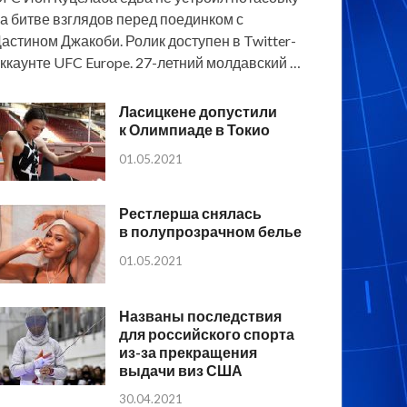
а битве взглядов перед поединком с
астином Джакоби. Ролик доступен в Twitter-
ккаунте UFC Europe. 27-летний молдавский …
Ласицкене допустили
к Олимпиаде в Токио
01.05.2021
Рестлерша снялась
в полупрозрачном белье
01.05.2021
Названы последствия
для российского спорта
из-за прекращения
выдачи виз США
30.04.2021