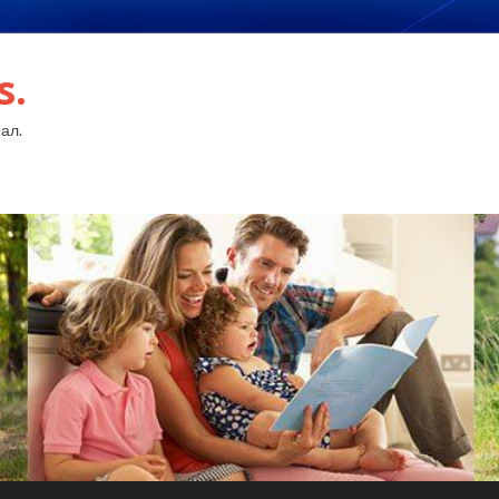
s.
ал.