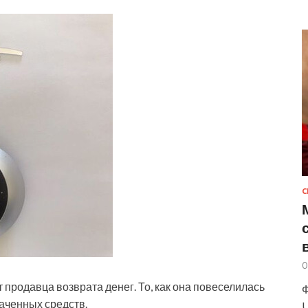
С
0
 продавца возврата денег. То, как она повеселилась
Ф
раченных средств.
U