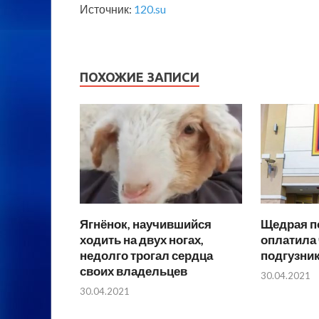
Источник:
120.su
ПОХОЖИЕ ЗАПИСИ
Ягнёнок, научившийся
Щедрая п
ходить на двух ногах,
оплатила
недолго трогал сердца
подгузни
своих владельцев
30.04.2021
30.04.2021