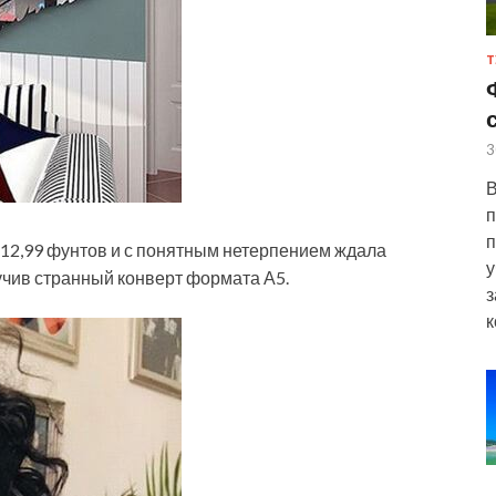
Т
3
В
п
п
12,99 фунтов и с понятным нетерпением ждала
у
учив странный конверт формата А5.
з
к