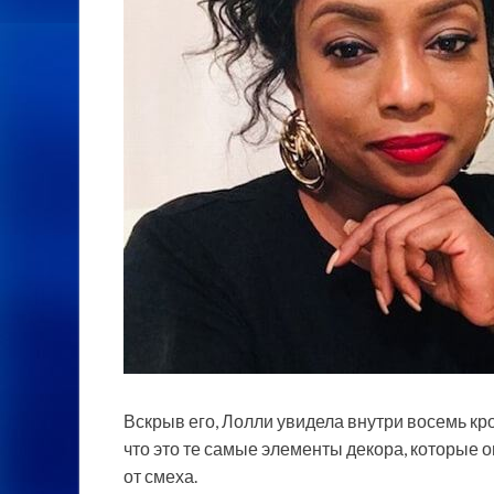
Вскрыв его, Лолли увидела внутри восемь к
что это те самые элементы декора, которые 
от смеха.