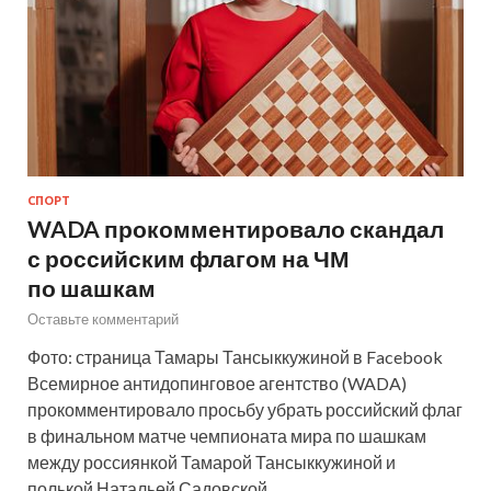
СПОРТ
WADA прокомментировало скандал
с российским флагом на ЧМ
по шашкам
Оставьте комментарий
Фото: страница Тамары Тансыккужиной в Facebook
Всемирное антидопинговое агентство (WADA)
прокомментировало просьбу убрать российский флаг
в финальном матче чемпионата мира по шашкам
между россиянкой Тамарой Тансыккужиной и
полькой Натальей Садовской. …