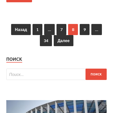
Назад
1
…
7
8
9
…
34
Далее
ПОИСК