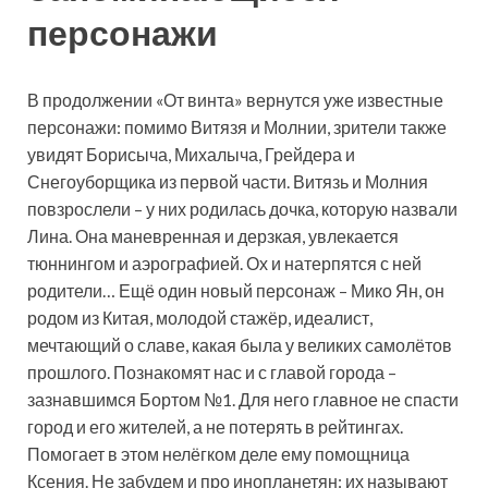
персонажи
В продолжении «От винта» вернутся уже известные
персонажи: помимо Витязя и Молнии, зрители также
увидят Борисыча, Михалыча, Грейдера и
Снегоуборщика из первой части. Витязь и Молния
повзрослели – у них родилась дочка, которую назвали
Лина. Она маневренная и дерзкая, увлекается
тюннингом и аэрографией. Ох и натерпятся с ней
родители… Ещё один новый персонаж – Мико Ян, он
родом из Китая, молодой стажёр, идеалист,
мечтающий о славе, какая была у великих самолётов
прошлого. Познакомят нас и с главой города –
зазнавшимся Бортом №1. Для него главное не спасти
город и его жителей, а не потерять в рейтингах.
Помогает в этом нелёгком деле ему помощница
Ксения. Не забудем и про инопланетян: их называют