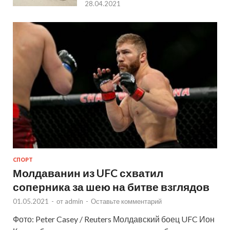
28.04.2021
СПОРТ
Молдаванин из UFC схватил
соперника за шею на битве взглядов
01.05.2021
-
от
admin
-
Оставьте комментарий
Фото: Peter Casey / Reuters Молдавский боец UFC Ион