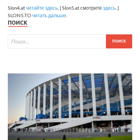
Slon4.at
читайте здесь
. | Slon5.at смотрите
здесь
. |
SLON5.TO
читать дальше
.
ПОИСК