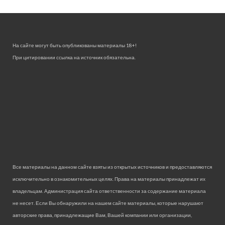
На сайте могут быть опубликованы материалы 18+!
При цитировании ссылка на источник обязательна.
Все материалы на данном сайте взяты из открытых источников и предоставляются
исключительно в ознакомительных целях. Права на материалы принадлежат их
владельцам. Администрация сайта ответственности за содержание материала
не несет. Если Вы обнаружили на нашем сайте материалы, которые нарушают
авторские права, принадлежащие Вам, Вашей компании или организации,