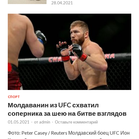
28.04.2021
СПОРТ
Молдаванин из UFC схватил
соперника за шею на битве взглядов
01.05.2021
-
от
admin
-
Оставьте комментарий
Фото: Peter Casey / Reuters Молдавский боец UFC Ион