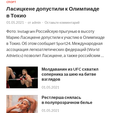
СПОРТ
Ласицкене допустили к Олимпиаде
в Токио
01.05.2021
-
от
admin
-
Оставьте комментарий
Фото: Instagram Российскую прыгунью в высоту
Марию Ласицкене допустили к участию в Олимпиаде
в Токио. Об этом сообщает Sport24. Международная
ассоциация легкоатлетических федераций (World
Athletics) позволит Ласицкене, а также российским …
Молдаванин из UFC схватил
соперника за шею на битве
взглядов
01.05.2021
Рестлерша снялась
в полупрозрачном белье
01.05.2021