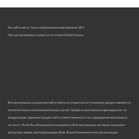
На сайте могут быть опубликованы материалы 18+!
При цитировании ссылка на источник обязательна.
Все материалы на данном сайте взяты из открытых источников и предоставляются
исключительно в ознакомительных целях. Права на материалы принадлежат их
владельцам. Администрация сайта ответственности за содержание материала
не несет. Если Вы обнаружили на нашем сайте материалы, которые нарушают
авторские права, принадлежащие Вам, Вашей компании или организации,