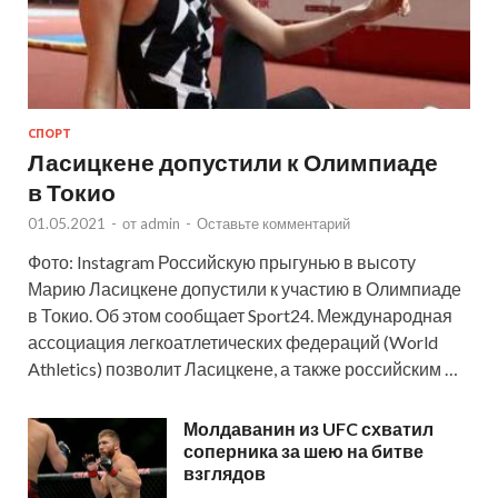
СПОРТ
Ласицкене допустили к Олимпиаде
в Токио
01.05.2021
-
от
admin
-
Оставьте комментарий
Фото: Instagram Российскую прыгунью в высоту
Марию Ласицкене допустили к участию в Олимпиаде
в Токио. Об этом сообщает Sport24. Международная
ассоциация легкоатлетических федераций (World
Athletics) позволит Ласицкене, а также российским …
Молдаванин из UFC схватил
соперника за шею на битве
взглядов