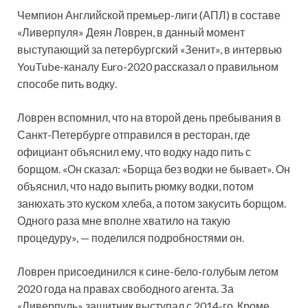
Чемпион Английской премьер-лиги (АПЛ) в составе
«Ливерпуля» Деян Ловрен, в данный момент
выступающий за петербургский «Зенит», в интервью
YouTube-каналу Euro-2020 рассказал о правильном
способе пить водку.
Ловрен вспомнил, что на второй день пребывания в
Санкт-Петербурге отправился в ресторан, где
официант объяснил ему, что водку надо пить с
борщом. «Он сказал: «Борща без водки не бывает». Он
объяснил, что надо выпить рюмку водки, потом
занюхать это куском хлеба, а потом закусить борщом.
Одного раза мне вполне хватило на такую
процедуру», — поделился подробностями он.
Ловрен присоединился к сине-бело-голубым летом
2020 года на правах свободного агента. За
«Ливерпуль» защитник выступал с 2014-го. Кроме