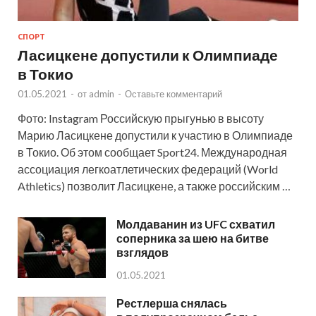
СПОРТ
Ласицкене допустили к Олимпиаде
в Токио
01.05.2021
-
от
admin
-
Оставьте комментарий
Фото: Instagram Российскую прыгунью в высоту
Марию Ласицкене допустили к участию в Олимпиаде
в Токио. Об этом сообщает Sport24. Международная
ассоциация легкоатлетических федераций (World
Athletics) позволит Ласицкене, а также российским …
Молдаванин из UFC схватил
соперника за шею на битве
взглядов
01.05.2021
Рестлерша снялась