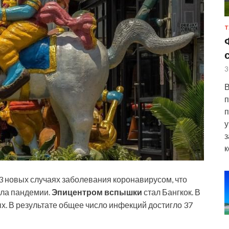
Т
3
В
п
п
у
з
к
43 новых случаях заболевания коронавирусом, что
ала пандемии.
Эпицентром вспышки
стал Бангкок. В
. В результате общее число инфекций достигло 37