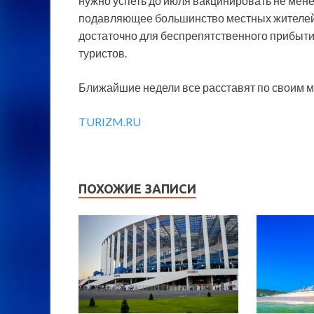
нужно успеть до июля вакцинировать не мене
подавляющее большинство местных жителей о
достаточно для беспрепятственного прибыт
туристов.
Ближайшие недели все расставят по своим 
TURIZM.RU
ПОХОЖИЕ ЗАПИСИ